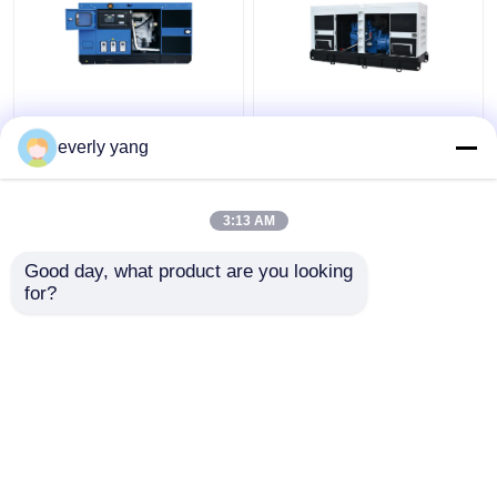
Gruppo elettrogeno
Tipo aperto silenzioso
diesel industriale di
Yuchai del generatore
everly yang
75kva 60kw Yuchai con
diesel elettrico di IP23
il regolatore DI ALTO
313kva 250kw
MARE
3:13 AM
Miglior prezzo
Miglior prezzo
Good day, what product are you looking 
for?
Contattaci
Contattaci
Osservi più
Casa
Circa noi
Contattaci
Desktop Site
Mappa del sito
Privacy Policy