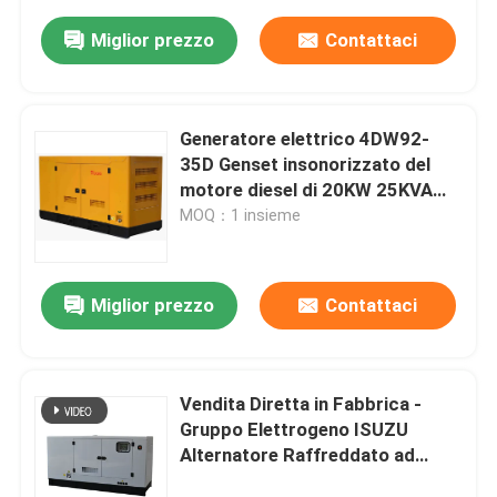
Miglior prezzo
Contattaci
Generatore elettrico 4DW92-
35D Genset insonorizzato del
motore diesel di 20KW 25KVA
Fawde
MOQ：1 insieme
Miglior prezzo
Contattaci
Vendita Diretta in Fabbrica -
Gruppo Elettrogeno ISUZU
Alternatore Raffreddato ad
Acqua Portatile Silenzioso Diesel