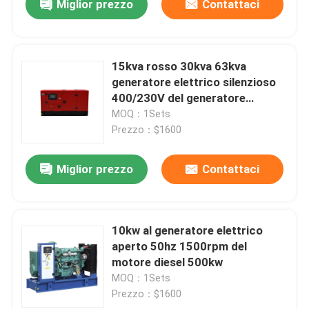
Miglior prezzo
Contattaci
15kva rosso 30kva 63kva
generatore elettrico silenzioso
400/230V del generatore
silenzioso da 125 KVA
MOQ：1Sets
Prezzo：$1600
Miglior prezzo
Contattaci
10kw al generatore elettrico
aperto 50hz 1500rpm del
motore diesel 500kw
MOQ：1Sets
Prezzo：$1600