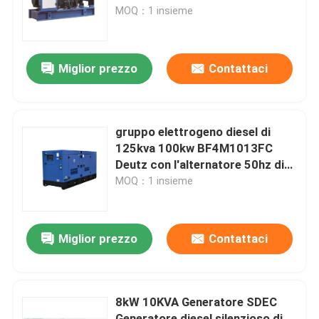
75kva
MOQ：1 insieme
Circa noi
Miglior prezzo
Contattaci
Giro della fabbrica
Controllo di qualità
gruppo elettrogeno diesel di
125kva 100kw BF4M1013FC
Deutz con l'alternatore 50hz di
Richieda una citazione
Stamford
MOQ：1 insieme
Generatori diesel di Cummins
Miglior prezzo
Contattaci
Perkins Diesel Generators
8kW 10KVA Generatore SDEC
Generatore diesel di Fawde
Generatore diesel silenzioso di