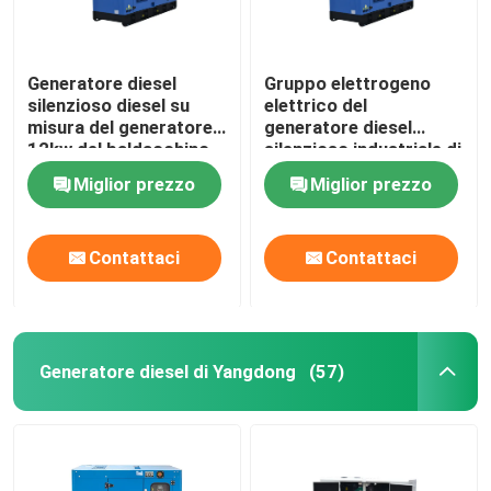
Generatore diesel
Gruppo elettrogeno
silenzioso diesel su
elettrico del
misura del generatore
generatore diesel
12kw del baldacchino
silenzioso industriale di
50/60HZ Fawde
15kva 250kva Fawde
Miglior prezzo
Miglior prezzo
Contattaci
Contattaci
Generatore diesel di Yangdong
(57)