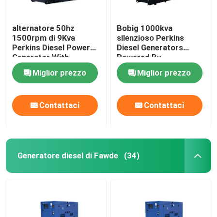
alternatore 50hz
Bobig 1000kva
1500rpm di 9Kva
silenzioso Perkins
Perkins Diesel Power
Diesel Generators
Generator With
Powered By
Stamford
4008TAG2A
Miglior prezzo
Miglior prezzo
Contattaci
Contattaci
Generatore diesel di Fawde
(34)