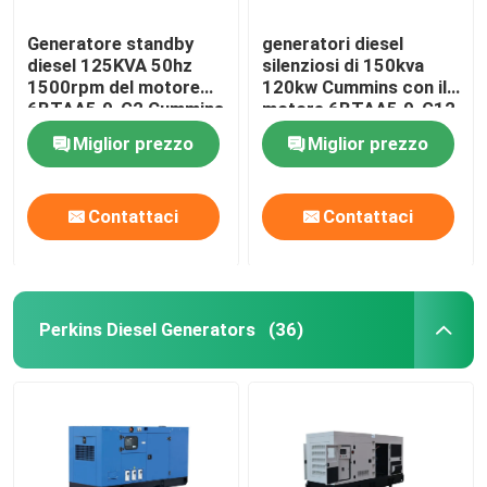
Generatore standby
generatori diesel
diesel 125KVA 50hz
silenziosi di 150kva
1500rpm del motore
120kw Cummins con il
6BTAA5.9-G2 Cummins
motore 6BTAA5.9-G12
Miglior prezzo
Miglior prezzo
Contattaci
Contattaci
Perkins Diesel Generators
(36)