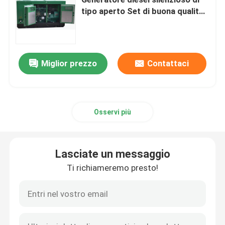
tipo aperto Set di buona qualità
Generatore di energia diesel a
Generatore diesel di Yangdong
basso prezzo Fabbrica diretta
Generatore diesel di YUCHAI
Miglior prezzo
Contattaci
Generatore diesel di Ricardo
Osservi più
Generatore diesel di Weichai
Lasciate un messaggio
Generatore diesel di SDEC
Ti richiameremo presto!
Isuzu Diesel Generators
Generatore diesel silenzioso