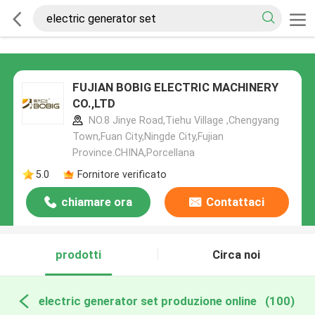
FUJIAN BOBIG ELECTRIC MACHINERY
CO.,LTD
NO.8 Jinye Road,Tiehu Village ,Chengyang
Town,Fuan City,Ningde City,Fujian
Province.CHINA,Porcellana
5.0
Fornitore verificato
chiamare ora
Contattaci
prodotti
Circa noi
electric generator set produzione online
(100)