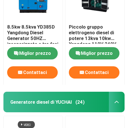
8.5kw 8.5kva YD385D
Piccolo gruppo
Yangdong Diesel
elettrogeno diesel di
Generator 50HZ
potere 13kva 10kw
insonorizzato a tre fasi
Yangdong 110V 240V
Miglior prezzo
Miglior prezzo
Contattaci
Contattaci
Generatore diesel di YUCHAI
(24)