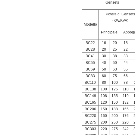
Gensets
Potere di Gensets
(KW/KVA
)
Modello
Principale
Appog
BC22
16
20
18
BC28
20
25
22
BC41
30
38
33
BC55
40
50
44
BC69
50
63
55
BC83
60
75
66
BC110
80
100
88
BC138
100
125
110
BC149
108
135
119
BC165
120
150
132
BC206
150
188
165
BC220
160
200
176
BC275
200
250
220
BC303
220
275
242