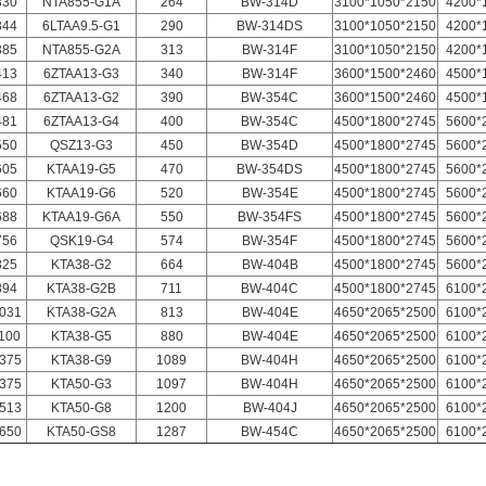
330
NTA855-G1A
264
BW-314D
3100*1050*2150
4200*
344
6LTAA9.5-G1
290
BW-314DS
3100*1050*2150
4200*
385
NTA855-G2A
313
BW-314F
3100*1050*2150
4200*
413
6ZTAA13-G3
340
BW-314F
3600*1500*2460
4500*
468
6ZTAA13-G2
390
BW-354C
3600*1500*2460
4500*
481
6ZTAA13-G4
400
BW-354C
4500*1800*2745
5600*
550
QSZ13-G3
450
BW-354D
4500*1800*2745
5600*
605
KTAA19-G5
470
BW-354DS
4500*1800*2745
5600*
660
KTAA19-G6
520
BW-354E
4500*1800*2745
5600*
688
KTAA19-G6A
550
BW-354FS
4500*1800*2745
5600*
756
QSK19-G4
574
BW-354F
4500*1800*2745
5600*
825
KTA38-G2
664
BW-404B
4500*1800*2745
5600*
894
KTA38-G2B
711
BW-404C
4500*1800*2745
6100*
031
KTA38-G2A
813
BW-404E
4650*2065*2500
6100*
100
KTA38-G5
880
BW-404E
4650*2065*2500
6100*
375
KTA38-G9
1089
BW-404H
4650*2065*2500
6100*
375
KTA50-G3
1097
BW-404H
4650*2065*2500
6100*
513
KTA50-G8
1200
BW-404J
4650*2065*2500
6100*
650
KTA50-GS8
1287
BW-454C
4650*2065*2500
6100*