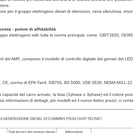
otore.
one per il gruppo elettrogeno diesel di silenzioso, cena silenziosa, inson
nomia - potere di affidabilità
uppo elettrogeno with tutte le norme principali, come: GB/T2820, ISO8
ard del AMF, compreso il modello di controllo digitale del genset del
, CE, norma di EPA Tier4, GB755, BS 5000, VDE 0530, NEMA MG1-22,
la capacità del carro armato, la fase (1phase o 3phase) ed il colore po
iù informazioni di dettagli, più modelli ed il nuovo listino prezzi, ci cont
LA GENERAZIONE DIESEL DI CUMMINS FISSA I DATI TECNICI
Dati tecnici del motore diesel
Alternatore