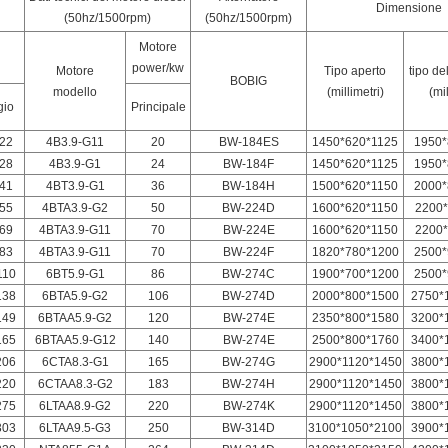
Dimensione
(50hz/1500rpm)
(50hz/1500rpm)
Motore
power/kw
Motore
Tipo aperto
tipo de
BOBIG
modello
(millimetri)
(mil
gio
Principale
22
4B3.9-G11
20
BW-184ES
1450*620*1125
1950*
28
4B3.9-G1
24
BW-184F
1450*620*1125
1950*
41
4BT3.9-G1
36
BW-184H
1500*620*1150
2000*
55
4BTA3.9-G2
50
BW-224D
1600*620*1150
2200*
69
4BTA3.9-G11
70
BW-224E
1600*620*1150
2200*
83
4BTA3.9-G11
70
BW-224F
1820*780*1200
2500*
110
6BT5.9-G1
86
BW-274C
1900*700*1200
2500*
138
6BTA5.9-G2
106
BW-274D
2000*800*1500
2750*
149
6BTAA5.9-G2
120
BW-274E
2350*800*1580
3200*
165
6BTAA5.9-G12
140
BW-274E
2500*800*1760
3400*
206
6CTA8.3-G1
165
BW-274G
2900*1120*1450
3800*
220
6CTAA8.3-G2
183
BW-274H
2900*1120*1450
3800*
275
6LTAA8.9-G2
220
BW-274K
2900*1120*1450
3800*
303
6LTAA9.5-G3
250
BW-314D
3100*1050*2100
3900*