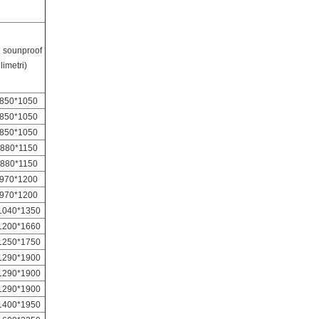
l sounproof
limetri)
850*1050
850*1050
850*1050
880*1150
880*1150
970*1200
970*1200
1040*1350
1200*1660
1250*1750
1290*1900
1290*1900
1290*1900
1400*1950