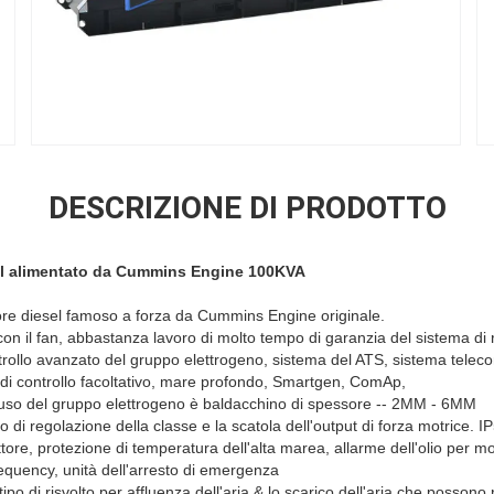
DESCRIZIONE DI PRODOTTO
el alimentato da Cummins Engine 100KVA
re diesel famoso a forza da Cummins Engine originale.
 con il fan, abbastanza lavoro di molto tempo di garanzia del sistema d
ontrollo avanzato del gruppo elettrogeno, sistema del ATS, sistema tele
o di controllo facoltativo, mare profondo, Smartgen, ComAp,
 di uso del gruppo elettrogeno è baldacchino di spessore -- 2MM - 6MM
po di regolazione della classe e la scatola dell'output di forza motrice. 
uttore, protezione di temperatura dell'alta marea, allarme dell'olio per m
requency, unità dell'arresto di emergenza
po di risvolto per affluenza dell'aria & lo scarico dell'aria che possono 