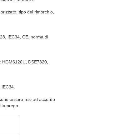
orizzato, tipo del rimorchio,
528, IEC34, CE, norma di
 LED: HGM6120U, DSE7320,
 IEC34.
ssono essere resi ad accordo
atta prego.