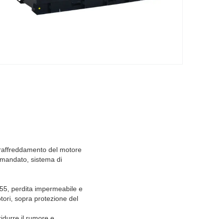
i raffreddamento del motore
comandato, sistema di
IP55, perdita impermeabile e
otori, sopra protezione del
ridurre il rumore e