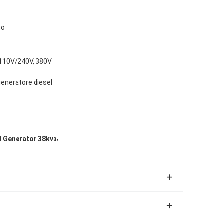
to
 110V/240V, 380V
generatore diesel
,
l Generator 38kva