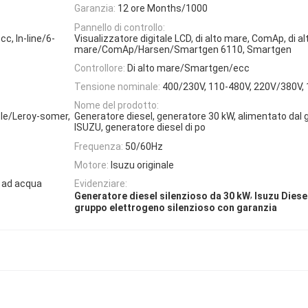
Garanzia:
12 ore Months/1000
Pannello di controllo:
cc, In-line/6-
Visualizzatore digitale LCD, di alto mare, ComAp, di al
mare/ComAp/Harsen/Smartgen 6110, Smartgen
Controllore:
Di alto mare/Smartgen/ecc
Tensione nominale:
400/230V, 110-480V, 220V/380V,
Nome del prodotto:
le/Leroy-somer,
Generatore diesel, generatore 30 kW, alimentato dal 
ISUZU, generatore diesel di po
Frequenza:
50/60Hz
Motore:
Isuzu originale
 ad acqua
Evidenziare:
,
Generatore diesel silenzioso da 30 kW
Isuzu Diese
gruppo elettrogeno silenzioso con garanzia