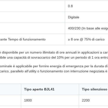
0.8
Digitale
400/230 (In base alle esig
rante Tempo di funzionamento
≥ 8 ore @ 75% di carico
disponibile per un numero illimitato di ore annuali in applicazioni a cari
ile una capacità di sovraccarico del 10% per un periodo di 1 ora entr
minale è applicabile per fornire energia di emergenza per la durata di 
rico, parallelo all'utility o funzionamento con interruzione negoziata è
Tipo aperto BJL41
Tipo silenzios
1800
2200