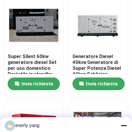
Circa noi
Giro della fabbrica
Controllo di qualità
Super Silent 60kw
Generatore Diesel
generatore diesel Set
40kva Generatore di
per uso domestico
Super Potenza Diesel
Richieda una citazione
Portatile in standby
40kva Fabbrica
75kva YANGDONG
Vendita Diretta
Invia richiesta
Invia richiesta
Motore generatore
Generatore Diesel
Generatori diesel di Cummins
diesel Capacità di
Silenzioso 32kw
potenza
Capacità di Potenza
Perkins Diesel Generators
everly yang
Generatore diesel di Fawde