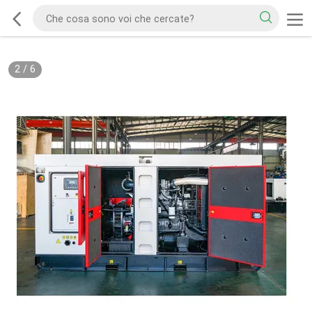
2
/
6