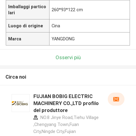
Imballaggi partico
260*93*122 cm
lari
Luogo di origine
Cina
Marca
YANGDONG
Osservi più
Circa noi
FUJIAN BOBIG ELECTRIC
MACHINERY CO.,LTD profilo
del produttore
NO.8 Jinye Road,Tiehu Village
,Chengyang Town,Fuan
City,Ningde City,Fujian