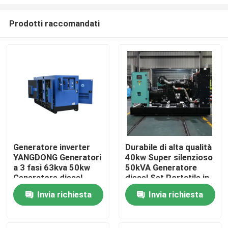
Prodotti raccomandati
Generatore inverter
Durabile di alta qualità
YANGDONG Generatori
40kw Super silenzioso
Casa
a 3 fasi 63kva 50kw
50kVA Generatore
Generatore diesel
diesel Set Portatile in
silenzioso Genset per
standby Generatori di
Prodotti
Invia richiesta
Invia richiesta
uso domestico
energia diesel Potente
Standby portatile
generatore
Video