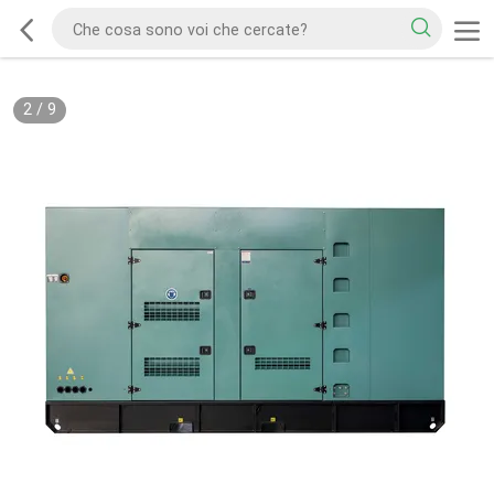
2
/
9