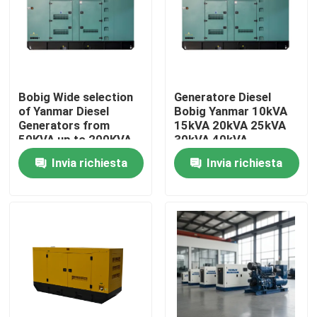
Bobig Wide selection
Generatore Diesel
of Yanmar Diesel
Bobig Yanmar 10kVA
Generators from
15kVA 20kVA 25kVA
50KVA up to 200KVA
30kVA 40kVA
designed for and
Generatore Diesel Set
Invia richiesta
Invia richiesta
power supply in
con motore Perkins
industrial settings
Casa
Prodotti
Video