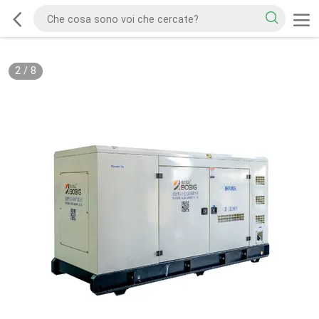
2
/
8