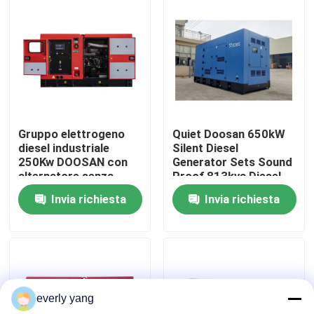
Circa noi
Giro della fabbrica
Controllo di qualità
Gruppo elettrogeno
Quiet Doosan 650kW
diesel industriale
Silent Diesel
250Kw DOOSAN con
Generator Sets Sound
Richieda una citazione
alternatore senza
Proof 813kva Diesel
spazzole di tipo
Generator Portatile
Invia richiesta
Invia richiesta
silenzioso a telaio
Motore Diesel
Generatori diesel di Cummins
aperto 50/60Hz ATS
Generatori 813KVA
Perkins Diesel Generators
everly yang
Generatore diesel di Fawde