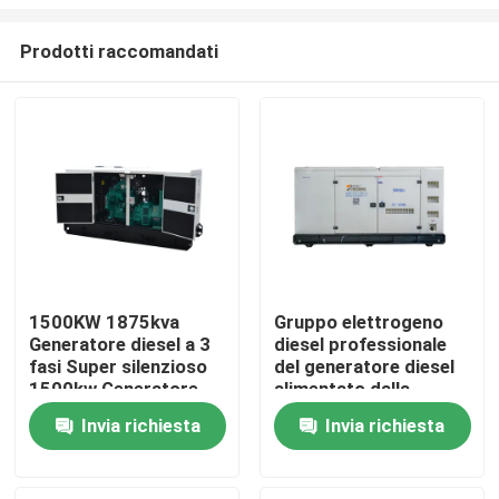
Prodotti raccomandati
1500KW 1875kva
Gruppo elettrogeno
Generatore diesel a 3
diesel professionale
Casa
fasi Super silenzioso
del generatore diesel
1500kw Generatore
alimentato dalla
centrale elettrica per
centrale elettrica
Prodotti
Invia richiesta
Invia richiesta
data center 50/60Hz
aperta silenziosa
eccellente 600kW
750KVA di Doosan
Video