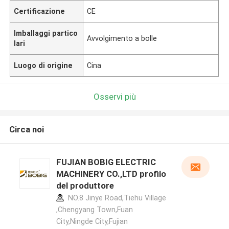
Certificazione
CE
Imballaggi partico
Avvolgimento a bolle
lari
Luogo di origine
Cina
Osservi più
Circa noi
FUJIAN BOBIG ELECTRIC
MACHINERY CO.,LTD profilo
del produttore
NO.8 Jinye Road,Tiehu Village
,Chengyang Town,Fuan
City,Ningde City,Fujian