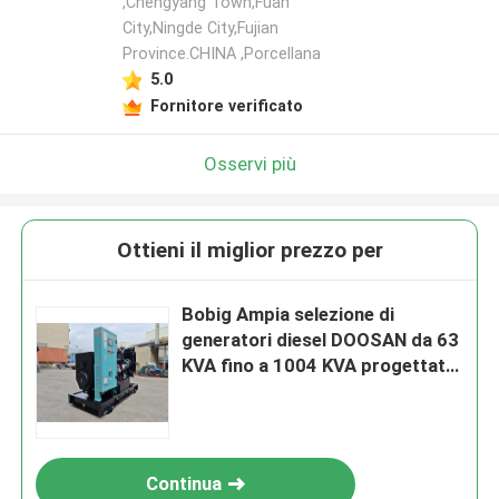
,Chengyang Town,Fuan
City,Ningde City,Fujian
Province.CHINA ,Porcellana
5.0
Fornitore verificato
Osservi più
Ottieni il miglior prezzo per
Bobig Ampia selezione di
generatori diesel DOOSAN da 63
KVA fino a 1004 KVA progettati
per l'alimentazione in ambienti
industriali
Continua