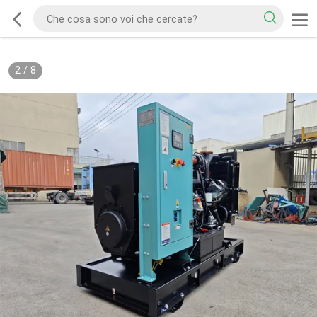
2
/
8