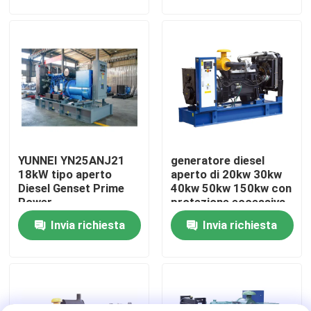
ambienti industriali
Circa noi
Giro della fabbrica
Controllo di qualità
YUNNEI YN25ANJ21
generatore diesel
Richieda una citazione
18kW tipo aperto
aperto di 20kw 30kw
Diesel Genset Prime
40kw 50kw 150kw con
Power
protezione eccessiva
Generatori diesel di Cummins
di frequenza
Invia richiesta
Invia richiesta
Perkins Diesel Generators
Generatore diesel di Fawde