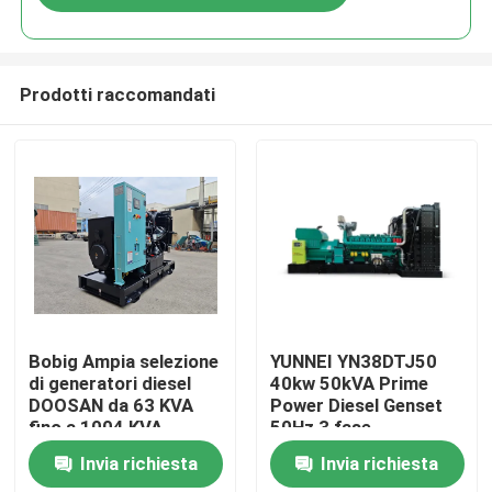
Prodotti raccomandati
Casa
Bobig Ampia selezione
YUNNEI YN38DTJ50
di generatori diesel
40kw 50kVA Prime
DOOSAN da 63 KVA
Power Diesel Genset
Prodotti
fino a 1004 KVA
50Hz 3 fase
progettati per
Invia richiesta
Invia richiesta
l'alimentazione in
Video