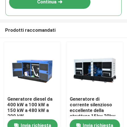
Continua
Prodotti raccomandati
Casa
Generatore diesel da
Generatore di
400 kW a 100 kW a
corrente silenzioso
Prodotti
150 kW a 480 kW a
eccellente della
200 kW
struttura 15kw 20kw
25kw 30kW 50/60Hz
Invia richiesta
Invia richiesta
Video