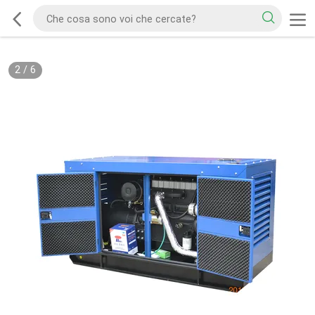
2
/
6