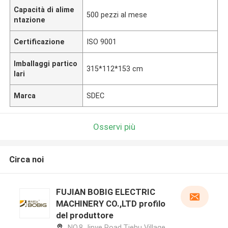
Capacità di alime
500 pezzi al mese
ntazione
Certificazione
ISO 9001
Imballaggi partico
315*112*153 cm
lari
Marca
SDEC
Osservi più
Circa noi
FUJIAN BOBIG ELECTRIC
MACHINERY CO.,LTD profilo
del produttore
NO.8 Jinye Road,Tiehu Village