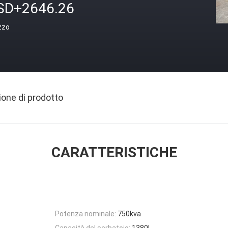
SD+2646.26
zzo
ione di prodotto
CARATTERISTICHE
Potenza nominale:
750kva
Capacità del serbatoio:
1380L