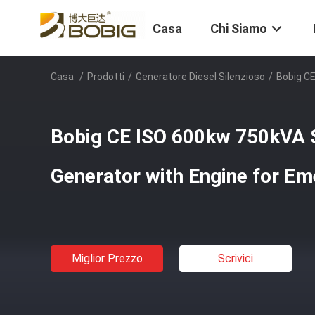
Casa
Chi Siamo
Casa
/
Prodotti
/
Generatore Diesel Silenzioso
/
Bobig CE
Bobig CE ISO 600kw 750kVA S
Generator with Engine for E
Miglior Prezzo
Scrivici