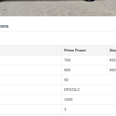
ions
Prime Power
Sta
750
825
600
660
50
DP222LC
1500
3