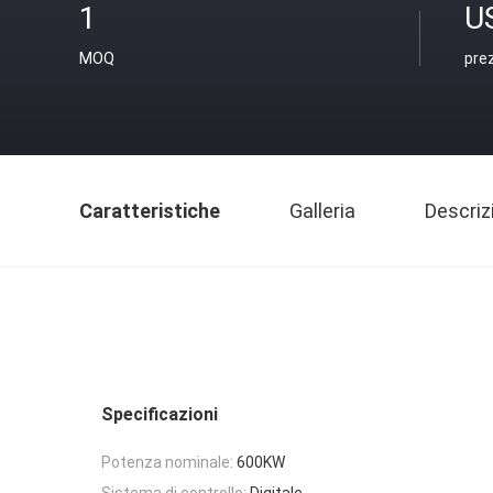
1
U
MOQ
pre
Caratteristiche
Galleria
Descriz
Specificazioni
Potenza nominale:
600KW
Sistema di controllo:
Digitale