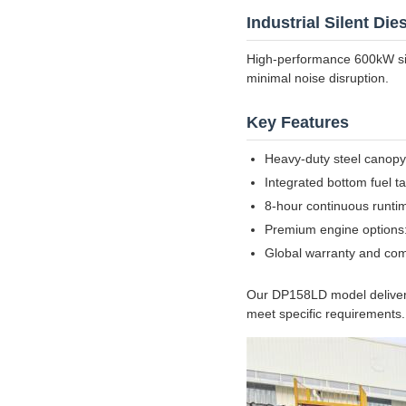
Industrial Silent Di
High-performance 600kW sile
minimal noise disruption.
Key Features
Heavy-duty steel canopy 
Integrated bottom fuel ta
8-hour continuous runti
Premium engine option
Global warranty and com
Our DP158LD model delivers 
meet specific requirements.