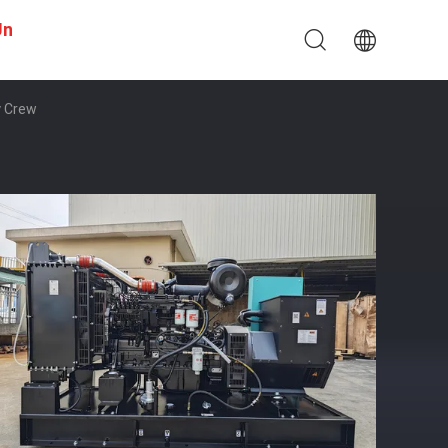
Un
y Crew