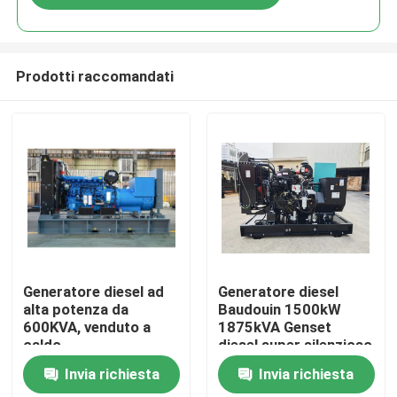
Prodotti raccomandati
Casa
Generatore diesel ad
Generatore diesel
alta potenza da
Baudouin 1500kW
600KVA, venduto a
1875kVA Genset
Prodotti
caldo,
diesel super silenzioso
personalizzabile,
Adatto per
Invia richiesta
Invia richiesta
480kW, vendita diretta
applicazioni industriali
Video