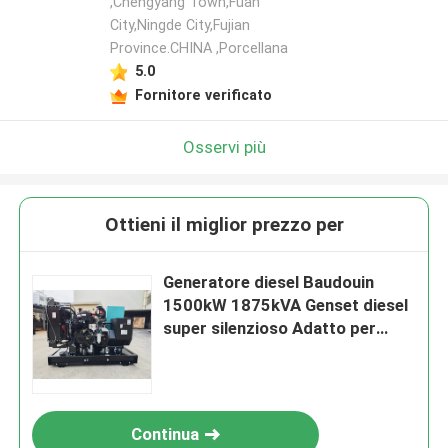
,Chengyang Town,Fuan
City,Ningde City,Fujian
Province.CHINA ,Porcellana
5.0
Fornitore verificato
Osservi più
Ottieni il miglior prezzo per
Generatore diesel Baudouin
1500kW 1875kVA Genset diesel
super silenzioso Adatto per
applicazioni industriali che
richiedono potenza Electrico
diesel Generatore elettrico
Gruppo elettrogeno
Continua