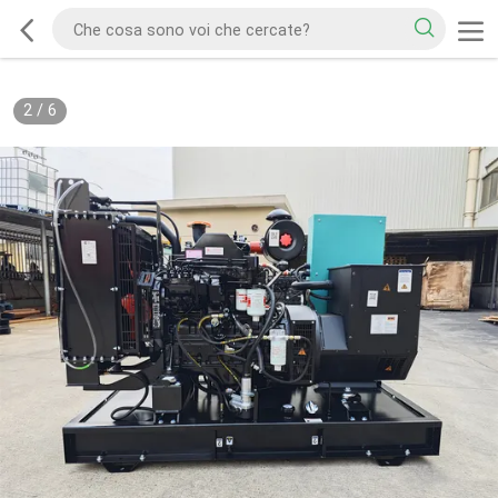
2
/
6