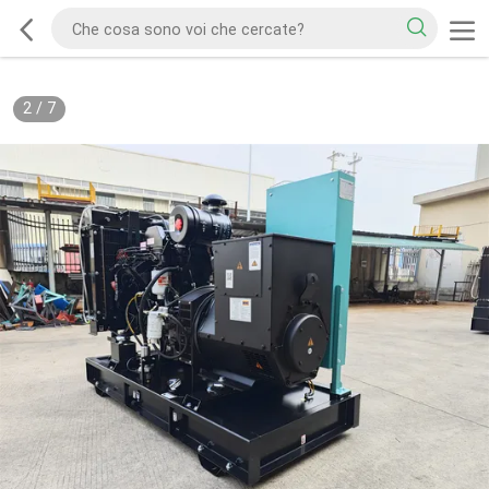
2
/
7