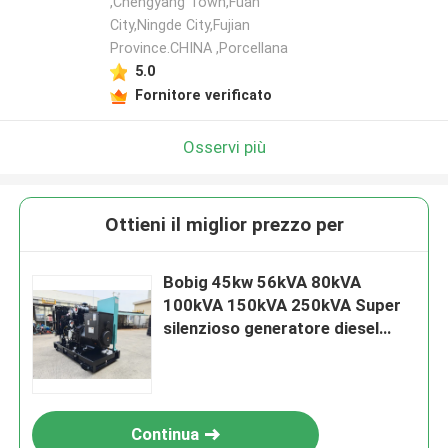
,Chengyang Town,Fuan
City,Ningde City,Fujian
Province.CHINA ,Porcellana
5.0
Fornitore verificato
Osservi più
Ottieni il miglior prezzo per
Bobig 45kw 56kVA 80kVA
100kVA 150kVA 250kVA Super
silenzioso generatore diesel
elettrico
Continua