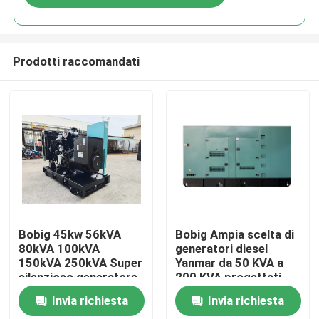
Prodotti raccomandati
Casa
Bobig 45kw 56kVA
Bobig Ampia scelta di
80kVA 100kVA
generatori diesel
150kVA 250kVA Super
Yanmar da 50 KVA a
Prodotti
silenzioso generatore
200 KVA progettati
diesel elettrico
per l'alimentazione in
Invia richiesta
Invia richiesta
ambienti industriali
Video