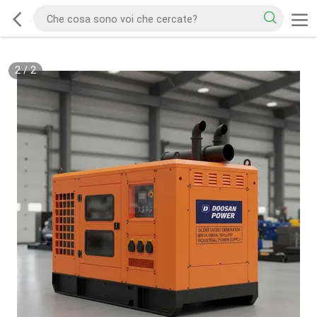
2
/
2