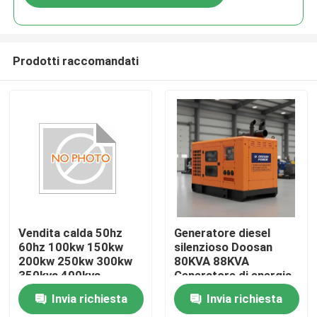
Prodotti raccomandati
Casa
Vendita calda 50hz
Generatore diesel
60hz 100kw 150kw
silenzioso Doosan
200kw 250kw 300kw
80KVA 88KVA
Prodotti
350kva 400kva
Generatore di energia
Generatore diesel
diesel con motore
Invia richiesta
Invia richiesta
silenzioso con motore
50hz e 60hz per
Video