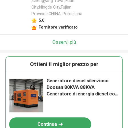
,Chengyang Town,Fuan
City,Ningde City,Fujian
Province.CHINA ,Porcellana
5.0
Fornitore verificato
Osservi più
Ottieni il miglior prezzo per
Generatore diesel silenzioso
Doosan 80KVA 88KVA
Generatore di energia diesel con
motore 50hz e 60hz per
alimentazione industriale
continua
Continua