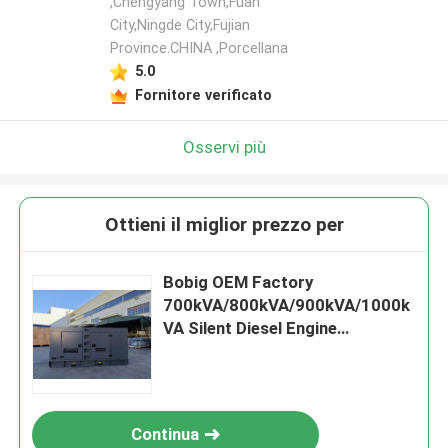
,Chengyang Town,Fuan
City,Ningde City,Fujian
Province.CHINA ,Porcellana
5.0
Fornitore verificato
Osservi più
Ottieni il miglior prezzo per
Bobig OEM Factory
700kVA/800kVA/900kVA/1000k
VA Silent Diesel Engine
Generator con CE/ISO per
l'industria
Continua