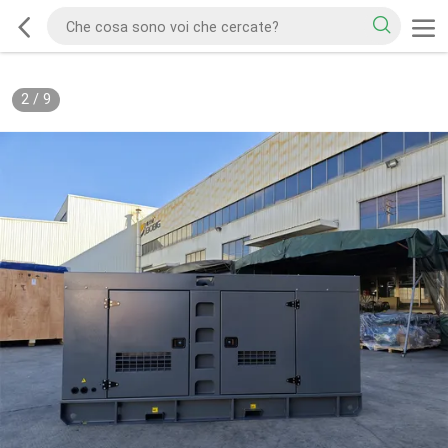
2
/
9