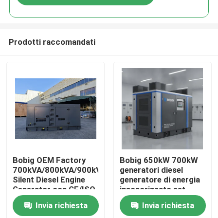
Prodotti raccomandati
Casa
Bobig OEM Factory
Bobig 650kW 700kW
700kVA/800kVA/900kVA/1000kVA
generatori diesel
Silent Diesel Engine
generatore di energia
Prodotti
Generator con CE/ISO
insonorizzato set
per l'industria
generatore di energia
Invia richiesta
Invia richiesta
super silenzioso
Video