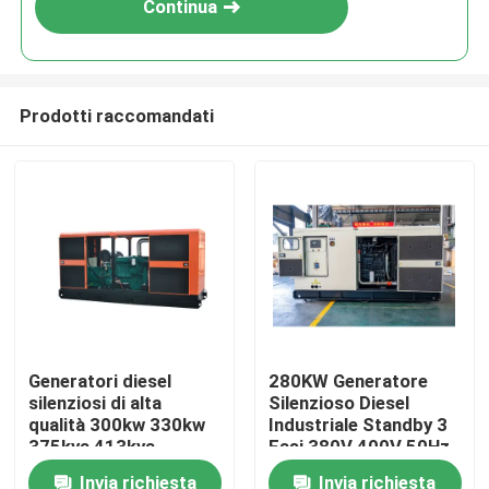
Continua
Prodotti raccomandati
Casa
Generatori diesel
280KW Generatore
silenziosi di alta
Silenzioso Diesel
Prodotti
qualità 300kw 330kw
Industriale Standby 3
375kva 413kva
Fasi 380V 400V 50Hz
raffreddamento ad
Motore YTO
Invia richiesta
Invia richiesta
Video