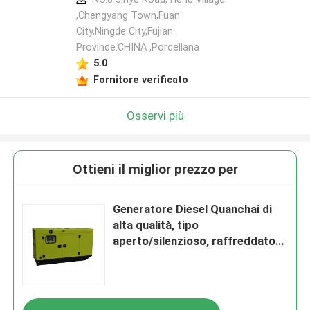
,Chengyang Town,Fuan
City,Ningde City,Fujian
Province.CHINA ,Porcellana
5.0
Fornitore verificato
Osservi più
Ottieni il miglior prezzo per
Generatore Diesel Quanchai di
alta qualità, tipo
aperto/silenzioso, raffreddato
ad acqua, 24KW/30KVA