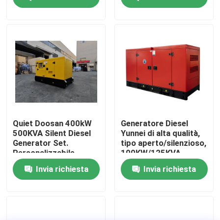
acqua generatore
Professionale
diesel portatile a 3
Antivento 24V DC
fasi
Circa noi
Giro della fabbrica
Controllo di qualità
Richieda una citazione
Quiet Doosan 400kW
Generatore Diesel
500KVA Silent Diesel
Yunnei di alta qualità,
Generator Set.
tipo aperto/silenzioso,
Generatori diesel di Cummins
Personalizzabile.
100KW/125KVA,
Adatto per uso
raffreddato ad acqua
Invia richiesta
Invia richiesta
domestico, edile e
industriale.
Perkins Diesel Generators
Generatore diesel di Fawde