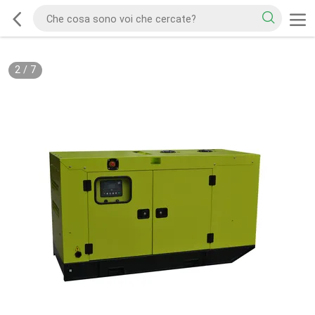
2
/
7