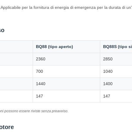
:
Applicabile per la fornitura di energia di emergenza per la durata di un'
so
BQ88 (tipo aperto)
BQ88S (tipo si
2360
2850
700
1040
1440
1400
147
147
zioni possono essere riviste senza preavviso.
otore