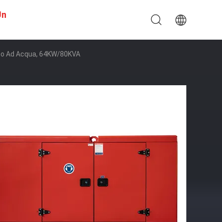
Un
dato Ad Acqua, 64KW/80KVA