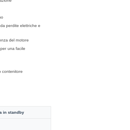
gazione
uo
da perdite elettriche e
cienza del motore
 per una facile
po contenitore
a in standby