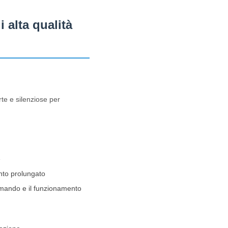
 alta qualità
te e silenziose per
e
nto prolungato
ecomando e il funzionamento