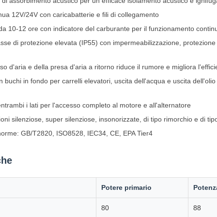
à di assorbimento acustico per un efficace isolamento acustico e ignifu
nua 12V/24V con caricabatterie e fili di collegamento
da 10-12 ore con indicatore del carburante per il funzionamento contin
lasse di protezione elevata (IP55) con impermeabilizzazione, protezione 
so d'aria e della presa d'aria a ritorno riduce il rumore e migliora l'effi
buchi in fondo per carrelli elevatori, uscita dell'acqua e uscita dell'olio
trambi i lati per l'accesso completo al motore e all'alternatore
oni silenziose, super silenziose, insonorizzate, di tipo rimorchio e di ti
li norme: GB/T2820, ISO8528, IEC34, CE, EPA Tier4
che
Potere primario
Potenz
80
88